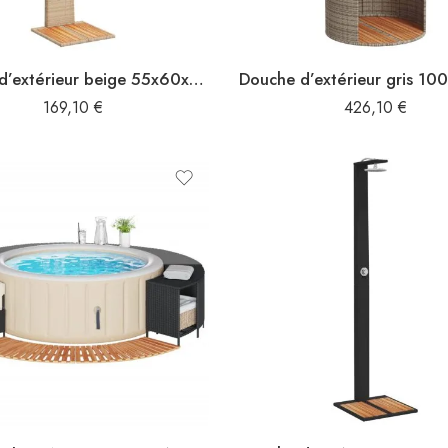
Douche d’extérieur beige 55x60x224cm résine tressée bois acacia
169,10
€
426,10
€