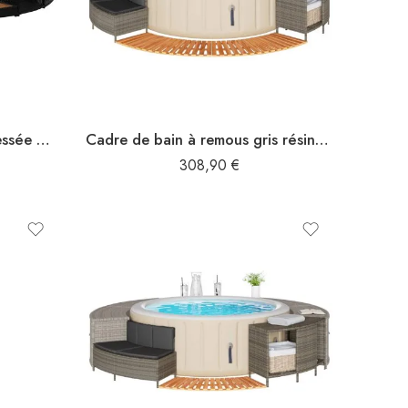
Cadre de spa noir résine tressée et bois d’acacia
Cadre de bain à remous gris résine tressée bois massif d’acacia
308,90
€