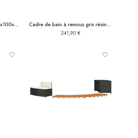
Douche d’extérieur gris 100x100x241,5 cm poly rotin bois acacia
Cadre de bain à remous gris résine tressée bois massif d’acacia
241,90
€