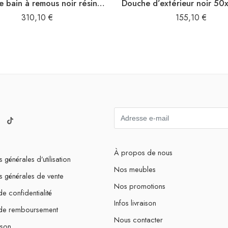
Cadre de bain à remous noir résine tressée bois massif d’acacia
310,10
€
155,10
€
À propos de nous
 générales d’utilisation
Nos meubles
s générales de vente
Nos promotions
de confidentialité
Infos livraison
 de remboursement
Nous contacter
ison