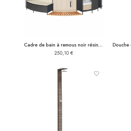
Cadre de bain à remous noir résine tressée bois massif d’acacia
250,10
€