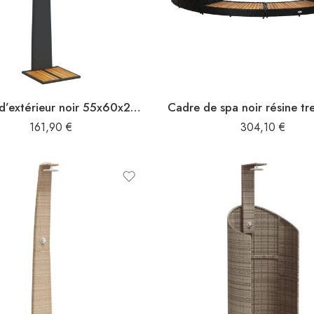
Douche d’extérieur noir 55x60x224 cm résine tressée bois acacia
161,90
€
304,10
€