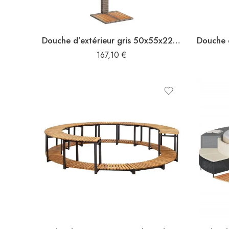
Douche d’extérieur gris 50x55x224 cm résine tressée bois acacia
167,10
€