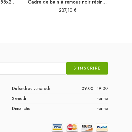
Douche d’extérieur noir 50x55x224 cm résine tressée bois acacia
Cadre de bain à remous noir résine tressée bois massif d’acacia
237,10
€
S'INSCRIRE
Du lundi au vendredi
09:00 - 19:00
Samedi
Fermé
Dimanche
Fermé