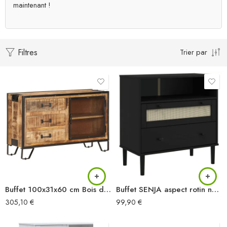
maintenant !
Filtres
Trier par
Buffet 100x31x60 cm Bois de manguier massif brut
Buffet SENJA aspect rotin noir 80x40x80 cm bois massif de pin
305,10
€
99,90
€