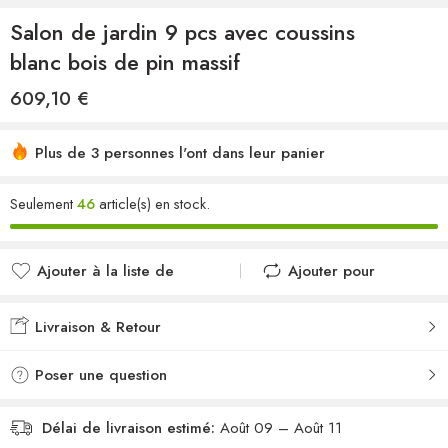
Salon de jardin 9 pcs avec coussins
blanc bois de pin massif
609,10
€
Plus de 3 personnes l'ont dans leur panier
Seulement
46
article(s) en stock.
Ajouter à la liste de
Ajouter pour
souhaits
comparer
Ajouté à la liste de
Ajouté au
Livraison & Retour
souhaits
comparateur
Poser une question
Délai de livraison estimé:
Août 09 – Août 11