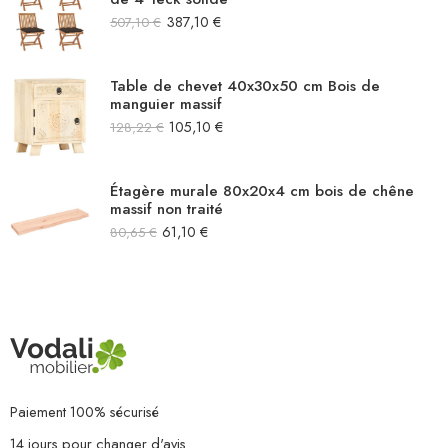
387,10
€
507,10
€
Table de chevet 40x30x50 cm Bois de
manguier massif
105,10
€
128,22
€
Étagère murale 80x20x4 cm bois de chêne
massif non traité
61,10
€
80,65
€
Paiement 100% sécurisé
14 jours pour changer d'avis