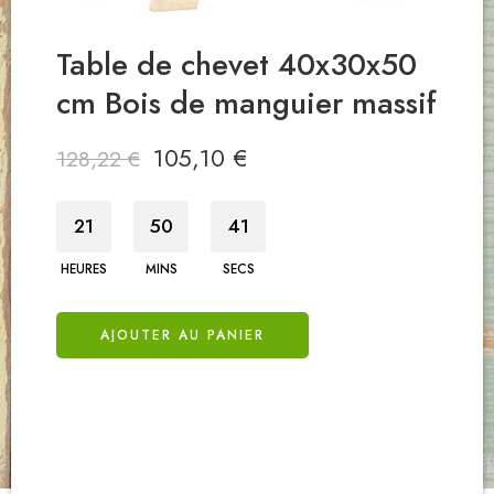
in
Table de chevet 40x30x50
Éta
eck
cm Bois de manguier massif
cm 
non 
105,10
€
128,22
€
80,6
21
50
40
21
HEURES
MINS
SECS
HEURES
AJOUTER AU PANIER
A