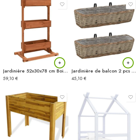
Jardinière 52x30x78 cm Bois de sapin
Jardinière de balcon 2 pcs Osier avec doublure en PE 60 cm
59,10
€
45,10
€