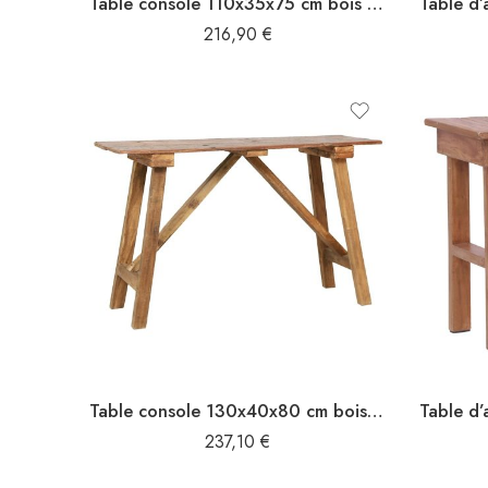
Table console 110x35x75 cm bois de teck solide
216,90
€
Table console 130x40x80 cm bois de récupération mélangé
237,10
€