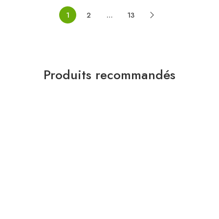
1
2
…
13
Produits recommandés