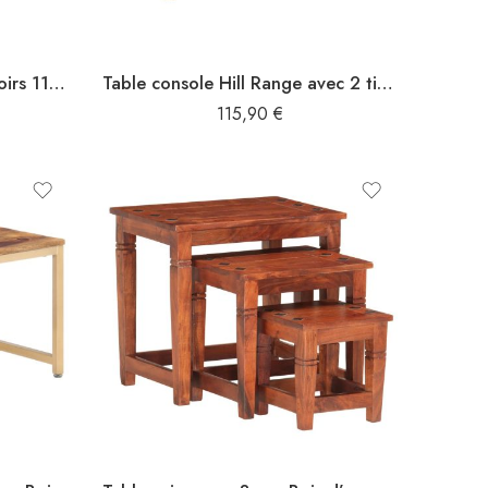
Table console Hill avec 2 tiroirs 110x45x74 cm Bois pin massif
Table console Hill Range avec 2 tiroirs 110x45x74 cm Pin solide
115,90
€