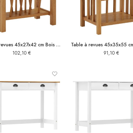
Table à revues 45x27x42 cm Bois de chêne solide
102,10
€
91,10
€