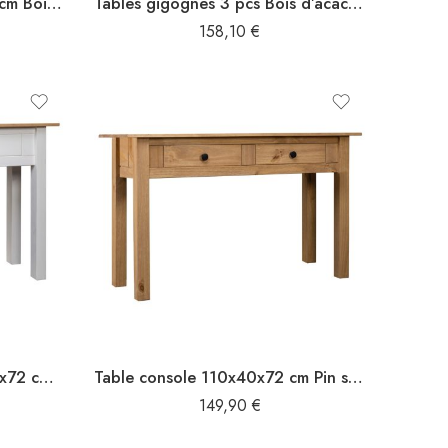
Table d’appoint 60x60x40 cm Bois massif
Tables gigognes 3 pcs Bois d’acacia massif
158,10
€
Table console Blanc 110x40x72 cm Pin solide Gamme Panama
Table console 110x40x72 cm Pin solide Gamme Panama
149,90
€