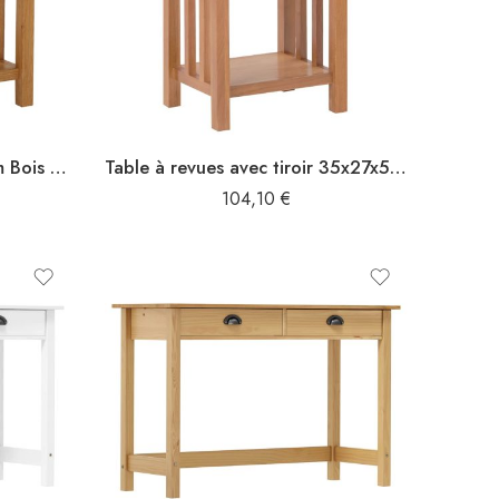
Table à revues 45x35x55 cm Bois de chêne solide
Table à revues avec tiroir 35x27x55 cm Bois de chêne solide
104,10
€