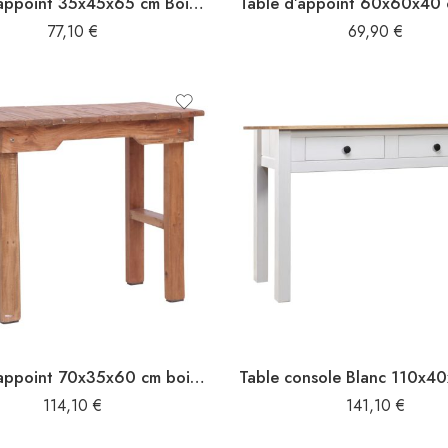
Table d’appoint 35x45x65 cm Bois massif
77,10
€
69,90
€
Table d’appoint 70x35x60 cm bois d’acajou massif
114,10
€
141,10
€