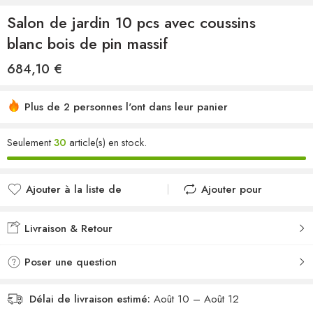
Salon de jardin 10 pcs avec coussins
blanc bois de pin massif
684,10
€
Plus de 2 personnes l'ont dans leur panier
Seulement
30
article(s) en stock.
Ajouter à la liste de
Ajouter pour
souhaits
comparer
Ajouté à la liste de
Ajouté au
Livraison & Retour
souhaits
comparateur
Poser une question
Délai de livraison estimé:
Août 10 – Août 12