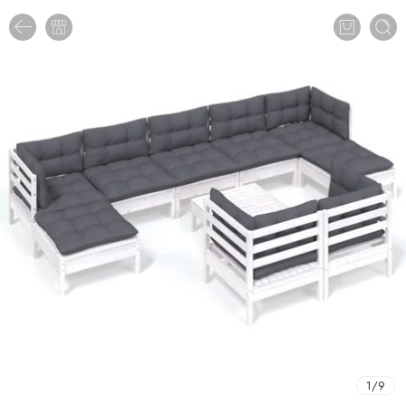
1
/
9