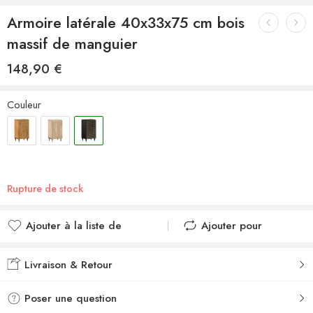
Armoire latérale 40x33x75 cm bois
massif de manguier
148,90
€
Couleur
Rupture de stock
Ajouter à la liste de
Ajouter pour
souhaits
comparer
Ajouté à la liste de
Ajouté au
Livraison & Retour
souhaits
comparateur
Poser une question