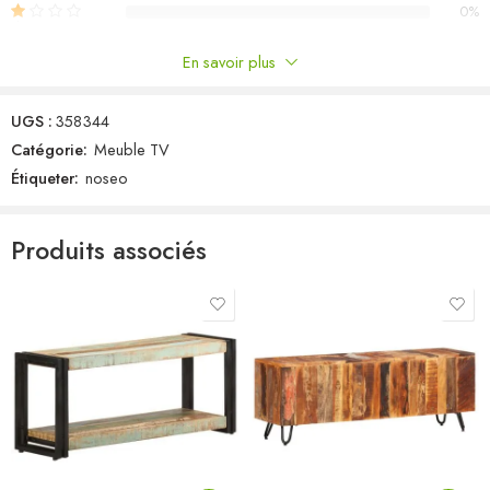
0%
Vous trouverez
ici
plus de détails sur la façon d’empêcher vos
meubles de
basculer
En savoir plus
Commentaires
UGS :
358344
Il n'y a pas encore de critiques.
Catégorie:
Meuble TV
Étiqueter:
noseo
Produits associés