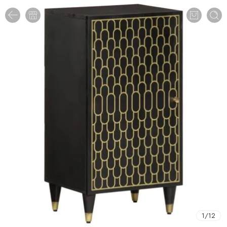
1
/
12