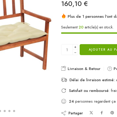
160,10
€
Plus de 1 personnes l'ont d
Seulement
20
article(s) en stock.
+
AJOUTER AU P
−
Livraison & Retour
Po
Délai de livraison estimé:
A
Satisfait ou remboursé
: fr
24
personnes regardent ça
Partager