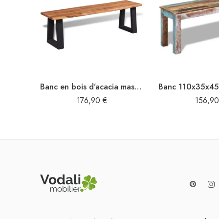
Banc en bois d’acacia massif 145 cm
176,90
€
156,9