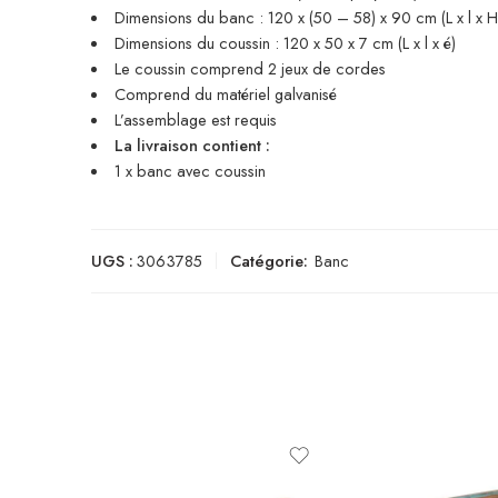
Dimensions du banc : 120 x (50 – 58) x 90 cm (L x l x H
Dimensions du coussin : 120 x 50 x 7 cm (L x l x é)
Le coussin comprend 2 jeux de cordes
Comprend du matériel galvanisé
L’assemblage est requis
La livraison contient :
1 x banc avec coussin
UGS :
3063785
Catégorie:
Banc