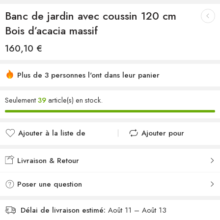
Banc de jardin avec coussin 120 cm
Bois d’acacia massif
160,10
€
Plus de 3 personnes l'ont dans leur panier
Seulement
39
article(s) en stock.
Ajouter à la liste de
Ajouter pour
souhaits
comparer
Ajouté à la liste de
Ajouté au
Livraison & Retour
souhaits
comparateur
Poser une question
Délai de livraison estimé:
Août 11 – Août 13