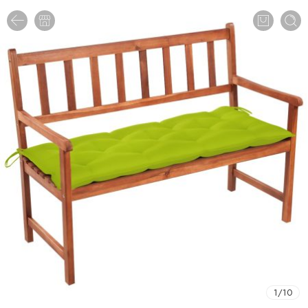
1
/
10