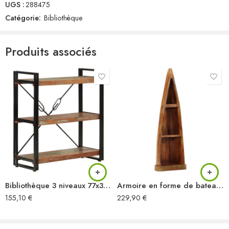
UGS :
288475
Il n'y a pas encore de critiques.
Catégorie:
Bibliothèque
Produits associés
Bibliothèque 3 niveaux 77x30x80 cm bois récupération massif/fer
Armoire en forme de bateau bois massif de récupération
155,10
€
229,90
€