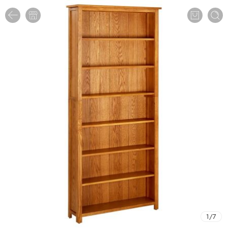
1
/
7