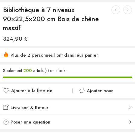
Bibliothèque à 7 niveaux
90×22,5×200 cm Bois de chêne
massif
324,90
€
Plus de 2 personnes l'ont dans leur panier
Seulement
200
article(s) en stock.
Ajouter à la liste de
Ajouter pour
souhaits
comparer
Ajouté à la liste de
Ajouté au
Livraison & Retour
souhaits
comparateur
Poser une question