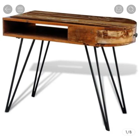
1
/
8