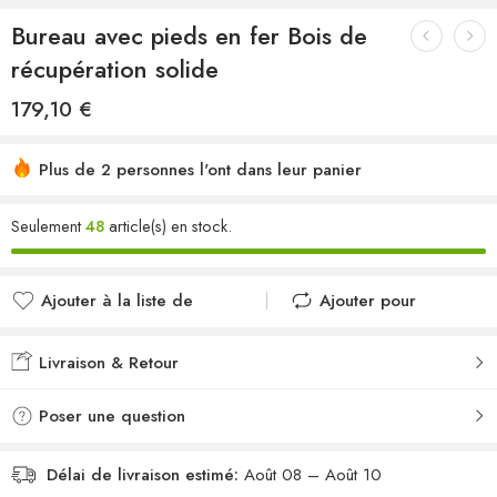
Bureau avec pieds en fer Bois de
récupération solide
179,10
€
Plus de 2 personnes l'ont dans leur panier
Seulement
48
article(s) en stock.
Ajouter à la liste de
Ajouter pour
souhaits
comparer
Ajouté à la liste de
Ajouté au
Livraison & Retour
souhaits
comparateur
Poser une question
Délai de livraison estimé:
Août 08 – Août 10