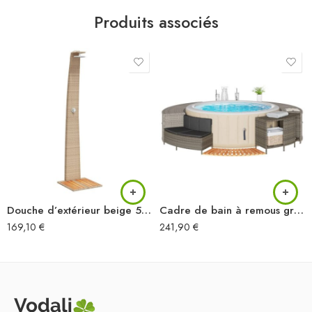
Produits associés
Douche d’extérieur beige 55x60x224cm résine tressée bois acacia
Cadre de bain à remous gris résine tressée bois massif d’acacia
169,10
€
241,90
€