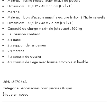
Matériau : résine tressée, acier enduit de poudre
Dimensions : 78/112 x 45 x 55 cm (L x l x H)
Marche :
Matériau : bois d’acacia massif avec une finition à l’huile naturelle
Dimensions : 78/112 x 45 x 2,5 cm (L x l x H)
Capacité de charge maximale (chacune) : 160 kg
La livraison contient :
4 x banc
2 x support de rangement
2 x marche
4 x coussin de dossier
4 x coussin de siège avec housse amovible et lavable
UGS :
3270643
Catégorie:
Accessoires pour piscines & spas
Étiqueter:
noseo