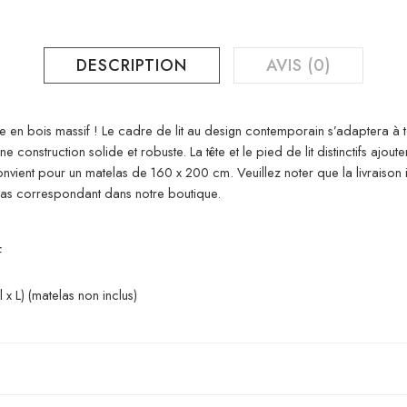
DESCRIPTION
AVIS (0)
ne en bois massif ! Le cadre de lit au design contemporain s’adaptera 
e construction solide et robuste. La tête et le pied de lit distinctifs ajo
 convient pour un matelas de 160 x 200 cm. Veuillez noter que la livraison i
elas correspondant dans notre boutique.
f
 L) (matelas non inclus)