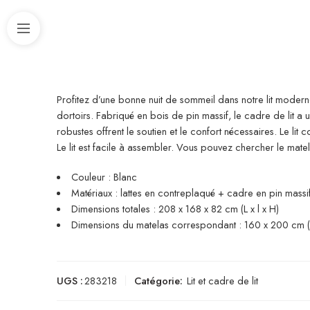
Profitez d’une bonne nuit de sommeil dans notre lit moder
dortoirs. Fabriqué en bois de pin massif, le cadre de lit a un
robustes offrent le soutien et le confort nécessaires. Le lit
Le lit est facile à assembler. Vous pouvez chercher le mat
Couleur : Blanc
Matériaux : lattes en contreplaqué + cadre en pin massi
Dimensions totales : 208 x 168 x 82 cm (L x l x H)
Dimensions du matelas correspondant : 160 x 200 cm (l x
UGS :
283218
Catégorie:
Lit et cadre de lit