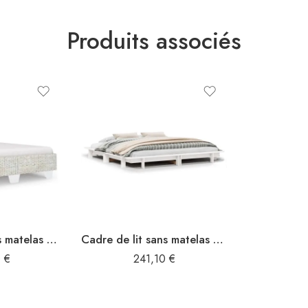
Produits associés
Cadre de lit sans matelas Gris Rotin naturel 140×200 cm
Cadre de lit sans matelas blanc 160×200 cm bois de pin massif
0
€
241,10
€