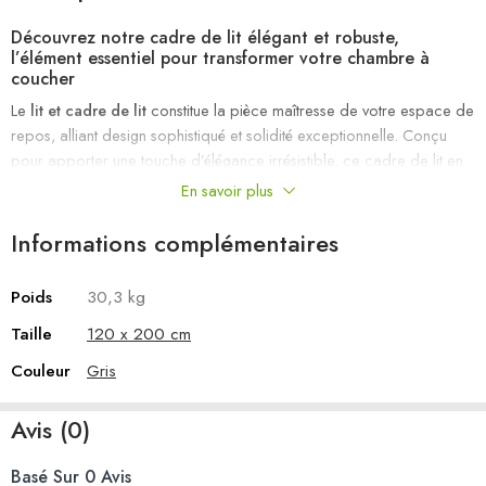
Découvrez notre cadre de lit élégant et robuste,
l’élément essentiel pour transformer votre chambre à
coucher
Le
lit et cadre de lit
constitue la pièce maîtresse de votre espace de
repos, alliant design sophistiqué et solidité exceptionnelle. Conçu
pour apporter une touche d’élégance irrésistible, ce cadre de lit en
velours doux et matériaux de haute qualité offre un confort visuel et
En savoir plus
tactile incomparable. Son allure moderne et raffinée en fait un choix
idéal pour sublimer votre décoration intérieure tout en assurant une
Informations complémentaires
durabilité optimale.
Poids
30,3 kg
Les avantages de ce cadre de lit
Taille
120 x 200 cm
Esthétique raffinée
: Son revêtement en velours gris confère une
allure chaleureuse et contemporaine, parfaite pour une décoration
Couleur
Gris
élégante et cosy.
Matériaux durables
: Fabriqué en contreplaqué, acier et bois de
Avis (0)
pin massif, ce cadre de lit garantit une résistance accrue et une
longévité exceptionnelle.
Basé Sur 0 Avis