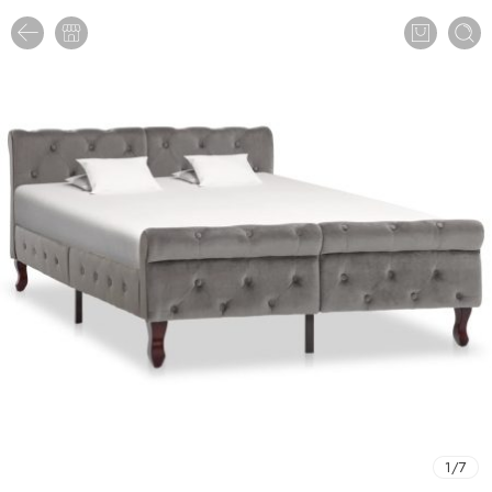
1
/
7