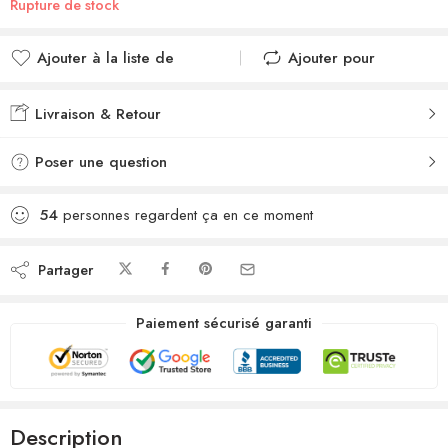
Rupture de stock
Ajouter à la liste de
Ajouter pour
souhaits
comparer
Ajouté à la liste de
Ajouté au
Livraison & Retour
souhaits
comparateur
Poser une question
54
personnes regardent ça en ce moment
Partager
Paiement sécurisé garanti
Description