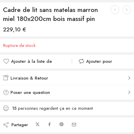
Cadre de lit sans matelas marron
miel 180x200cm bois massif pin
229,10
€
Rupture de stock
Ajouter à la liste de
Ajouter pour
souhaits
comparer
Ajouté à la liste de
Ajouté au
Livraison & Retour
souhaits
comparateur
Poser une question
15
personnes regardent ça en ce moment
Partager