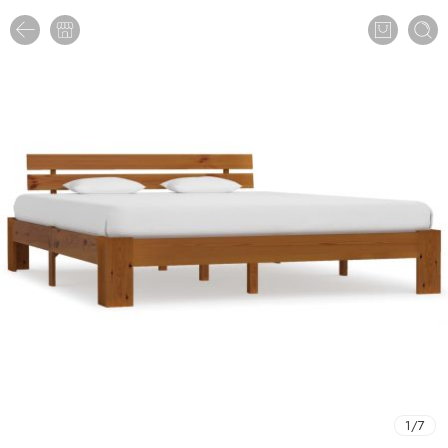
1
/
7