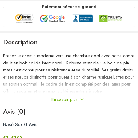
Paiement sécurisé garanti
Description
Prenez le chemin moderne vers une chambre cool avec notre cadre
de lit en bois solide intemporel ! Robuste et stable : le bois de pin
massif est connu pour sa résistance et sa durabilité. Ses grains droits
et ses nœuds distinctifs contribuent à son charme rustique.Lattes pour
un soutien optimal : le cadre de lit est complété par des lattes pour
offrir un soutien et une respirabilité essentiels à votre
matelas.Excellent soutien : la tête de lit du sommier vous offre un
En savoir plus
excellent soutien du dos lorsque vous vous asseyez dans votre lit
Avis (0)
pour lire ou regarder la télévision.Pieds stables et durables : ce lit est
soutenu par des pieds robustes, ce qui garantit sa stabilité, sa
Basé Sur 0 Avis
sécurité et sa fermeté. Bon à savoir :Un matelas n’est pas inclus avec
ce lit. Nous offrons une sélection variée de matelas. Vous pouvez