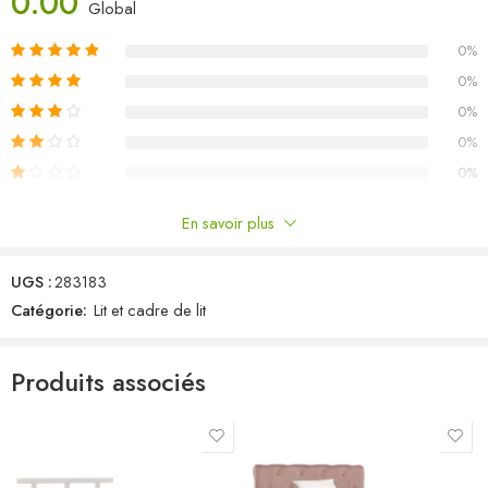
0.00
Global
consulter notre boutique pour trouver un matelas assorti.
0%
Couleur : marron miel
Matériau : cadre en bois de pin massif et lattes en contreplaqué
0%
Dimensions : 213 x 185 x 66 cm (L x l x H)
0%
Dimensions du matelas correspondant : 180 x 200 cm (l x L)
0%
(matelas non inclus)
0%
En savoir plus
Commentaires
UGS :
283183
Il n'y a pas encore de critiques.
Catégorie:
Lit et cadre de lit
Produits associés