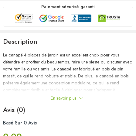
Paiement sécurisé garanti
Description
Le canapé 4 places de jardin est un excellent choix pour vous
détendre et profiter du beau temps, faire une sieste ou discuter avec
votre famille ou vos amis. Le canapé est fabriqué en bois de pin
massif, ce qui le rend robuste et stable. De plus, le canapé en bois
présente également une conception modulaire, ce qui le rend
complètement flexible et facile à déplacer pour s’adapter à
n’importe quelle configuration. Vous pouvez le combiner avec
En savoir plus
d’autres segments modulaires disponibles dans le menu déroulant
Avis (0)
pour créer vos propres configurations de salon de jardin
personnelles ! Remarque : Afin de prolonger la durée de vie de vos
Basé Sur 0 Avis
meubles d’extérieur, nous vous recommandons de les nettoyer
régulièrement et de ne pas les laisser à l’extérieur sans protection