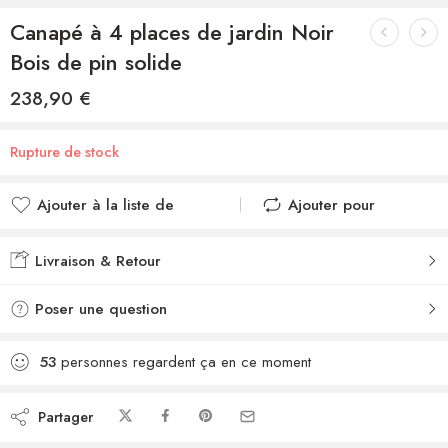
Canapé à 4 places de jardin Noir
Bois de pin solide
238,90
€
Rupture de stock
Ajouter à la liste de
Ajouter pour
souhaits
comparer
Ajouté à la liste de
Ajouté au
Livraison & Retour
souhaits
comparateur
Poser une question
53
personnes regardent ça en ce moment
Partager