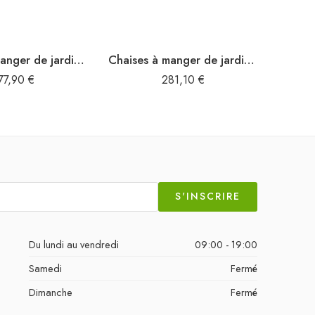
Chaises à manger de jardin avec coussins lot de 3 Acacia massif
Chaises à manger de jardin avec coussins lot de 3 Acacia massif
77,90
€
281,10
€
S'INSCRIRE
Du lundi au vendredi
09:00 - 19:00
Samedi
Fermé
Dimanche
Fermé