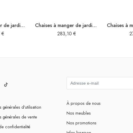
Chaises à manger de jardin avec coussins lot de 3 Acacia massif
Chaises à manger de jardin avec coussins lot de 3 Acacia massif
0
€
283,10
€
2
À propos de nous
 générales d’utilisation
Nos meubles
s générales de vente
Nos promotions
de confidentialité
Infos livraison