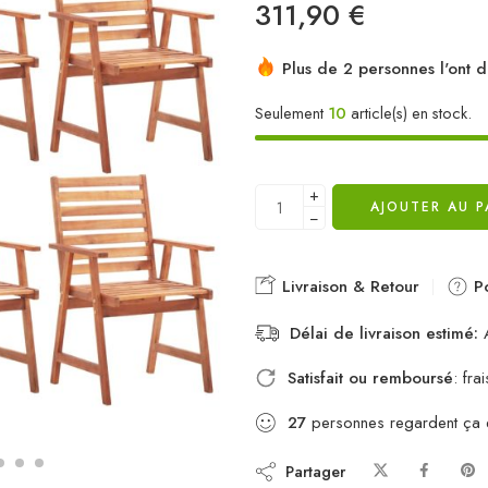
311,90
€
Plus de 2 personnes l'ont d
Seulement
10
article(s) en stock.
+
AJOUTER AU P
−
Livraison & Retour
Po
Délai de livraison estimé:
A
Satisfait ou remboursé
: fr
27
personnes regardent ça
Partager