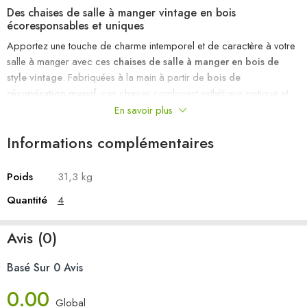
Des chaises de salle à manger vintage en bois
écoresponsables et uniques
Apportez une touche de charme intemporel et de caractère à votre
salle à manger avec ces
chaises de salle à manger en bois de
style vintage
. Fabriquées à la main à partir de
bois de
récupération massif
, ces chaises combinent esthétique rustique et
praticité pour une décoration authentique et respectueuse de
En savoir plus
l’environnement. Leur conception artisanale met en valeur les
Informations complémentaires
nuances naturelles et les textures uniques pour une pièce réellement
incomparable.
Poids
31,3 kg
Pourquoi choisir ces chaises de salle à manger en bois de
récupération ?
Quantité
4
1. Écologiques et durables
Avis (0)
Ces chaises sont confectionnées en bois de récupération massif,
comprenant du
teck
, du
bois de manguier
, du
pin
, et du
hêtre
. Ce
Basé Sur 0 Avis
procédé de recyclage, qui utilise des matériaux provenant de vieux
bâtiments, d’usines, de hangars et de bateaux, en fait une option
0.00
écoresponsable idéale pour les amateurs de meubles durables.
Global