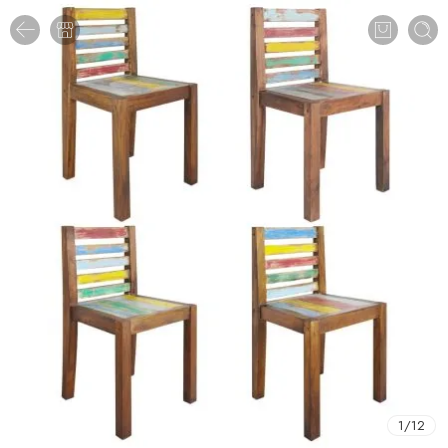
1
/
12