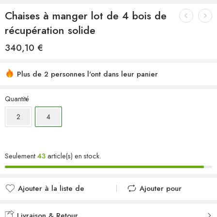
Chaises à manger lot de 4 bois de
récupération solide
340,10
€
Plus de 2 personnes l'ont dans leur panier
Quantité
2
4
Seulement
43
article(s) en stock.
Ajouter à la liste de
Ajouter pour
souhaits
comparer
Ajouté à la liste de
Ajouté au
Livraison & Retour