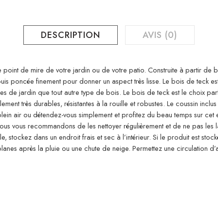
DESCRIPTION
AVIS (0)
 point de mire de votre jardin ou de votre patio. Construite à partir de
uis poncée finement pour donner un aspect très lisse. Le bois de teck est
s de jardin que tout autre type de bois. Le bois de teck est le choix par
ent très durables, résistantes à la rouille et robustes. Le coussin inclus
plein air ou détendez-vous simplement et profitez du beau temps sur cet
us vous recommandons de les nettoyer régulièrement et de ne pas les lais
, stockez dans un endroit frais et sec à l’intérieur. Si le produit est sto
nes après la pluie ou une chute de neige. Permettez une circulation d’air 