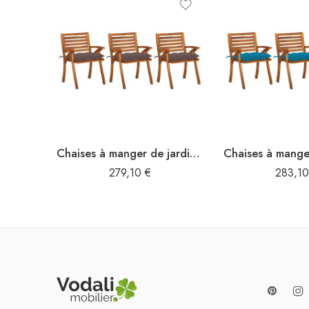
Chaises à manger de jardin avec coussins lot de 3 Acacia massif
279,10
€
283,1