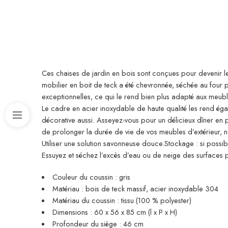
Ces chaises de jardin en bois sont conçues pour devenir le
mobilier en boit de teck a été chevronnée, séchée au four p
exceptionnelles, ce qui le rend bien plus adapté aux meuble
Le cadre en acier inoxydable de haute qualité les rend égalem
décorative aussi. Asseyez-vous pour un délicieux dîner en 
de prolonger la durée de vie de vos meubles d’extérieur, no
Utiliser une solution savonneuse douce.Stockage : si possible
Essuyez et séchez l’excès d’eau ou de neige des surfaces pla
Couleur du coussin : gris
Matériau : bois de teck massif, acier inoxydable 304
Matériau du coussin : tissu (100 % polyester)
Dimensions : 60 x 56 x 85 cm (l x P x H)
Profondeur du siège : 46 cm