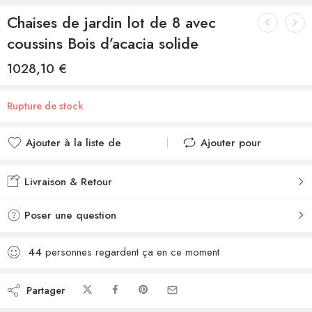
Chaises de jardin lot de 8 avec
coussins Bois d’acacia solide
1028,10
€
Rupture de stock
Ajouter à la liste de
Ajouter pour
souhaits
comparer
Ajouté à la liste de
Ajouté au
Livraison & Retour
souhaits
comparateur
Poser une question
44
personnes regardent ça en ce moment
Partager