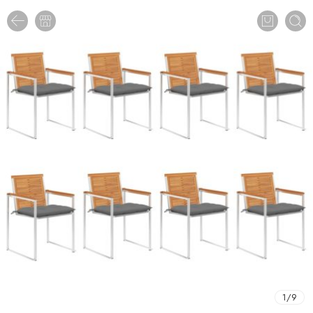
1
/
9