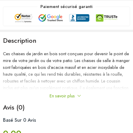
Paiement sécurisé garanti
Description
Ces chaises de jardin en bois sont conçues pour devenir le point de
mire de votre jardin ou de votre patio. Les chaises de salle à manger
sont fabriquées en bois d’acacia massif et en acier inoxydable de
haute qualité, ce qui les rend très durables, résistantes à la rouille,
robustes et faciles à nettoyer avec un chiffon humide. Le coussin
inclus est plus qu’un supplément pratique, il a également une fonction
décorative. Asseyez-vous pour un délicieux dîner en plein air ou
En savoir plus
détendez-vous et profitez du beau temps avec cet ensemble
Avis (0)
classique de chaises de jardin. Remarque : afin de prolonger la
durée de vie de vos meubles d’extérieur, nous vous recommandons
Basé Sur 0 Avis
de les nettoyer régulièrement et de ne pas les laisser à l’extérieur sans
protection inutilement.Nettoyage : Utiliser une solution savonneuse