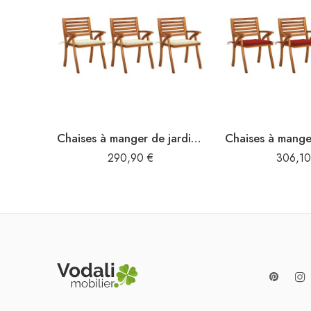
Chaises à manger de jardin avec coussins lot de 3 Acacia massif
290,90
€
306,1