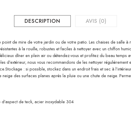
DESCRIPTION
AVIS (0)
 point de mire de votre jardin ou de votre patio. Les chaises de salle à
ésistantes à la rouille, robustes et faciles à nettoyer avec un chiffon humi
élicieux dîner en plein air ou détendez-vous et profitez du beau temps 
s d’extérieur, nous vous recommandons de les nettoyer régulièrement et d
.Stockage : si possible, stockez dans un endroit frais et sec à l’intérieur
eige des surfaces planes après la pluie ou une chute de neige. Permettez 
ile d’aspect de teck, acier inoxydable 304