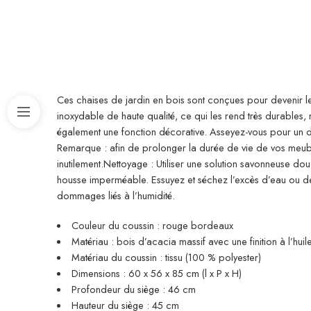
Ces chaises de jardin en bois sont conçues pour devenir le
inoxydable de haute qualité, ce qui les rend très durables, r
également une fonction décorative. Asseyez-vous pour un d
Remarque : afin de prolonger la durée de vie de vos meuble
inutilement.Nettoyage : Utiliser une solution savonneuse douce
housse imperméable. Essuyez et séchez l’excès d’eau ou de n
dommages liés à l’humidité.
Couleur du coussin : rouge bordeaux
Matériau : bois d’acacia massif avec une finition à l’hu
Matériau du coussin : tissu (100 % polyester)
Dimensions : 60 x 56 x 85 cm (l x P x H)
Profondeur du siège : 46 cm
Hauteur du siège : 45 cm