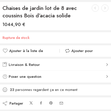
Chaises de jardin lot de 8 avec
coussins Bois d’acacia solide
1044,90
€
Rupture de stock
Ajouter à la liste de
Ajouter pour
souhaits
comparer
Ajouté à la liste de
Ajouté au
Livraison & Retour
souhaits
comparateur
Poser une question
23
personnes regardent ça en ce moment
Partager