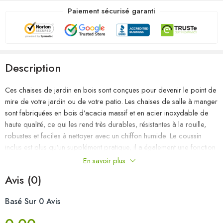
Paiement sécurisé garanti
Description
Ces chaises de jardin en bois sont conçues pour devenir le point de
mire de votre jardin ou de votre patio. Les chaises de salle à manger
sont fabriquées en bois d’acacia massif et en acier inoxydable de
haute qualité, ce qui les rend très durables, résistantes à la rouille,
robustes et faciles à nettoyer avec un chiffon humide. Le coussin
inclus est plus qu’un supplément pratique, il a également une fonction
décorative. Asseyez-vous pour un délicieux dîner en plein air ou
En savoir plus
détendez-vous et profitez du beau temps avec cet ensemble
Avis (0)
classique de chaises de jardin. Remarque : afin de prolonger la
durée de vie de vos meubles d’extérieur, nous vous recommandons
Basé Sur 0 Avis
de les nettoyer régulièrement et de ne pas les laisser à l’extérieur sans
protection inutilement.Nettoyage : Utiliser une solution savonneuse