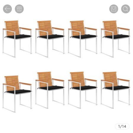
1
/
14