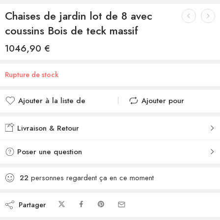
Chaises de jardin lot de 8 avec
coussins Bois de teck massif
1046,90
€
Rupture de stock
Ajouter à la liste de
Ajouter pour
souhaits
comparer
Ajouté à la liste de
Ajouté au
Livraison & Retour
souhaits
comparateur
Poser une question
22
personnes regardent ça en ce moment
Partager