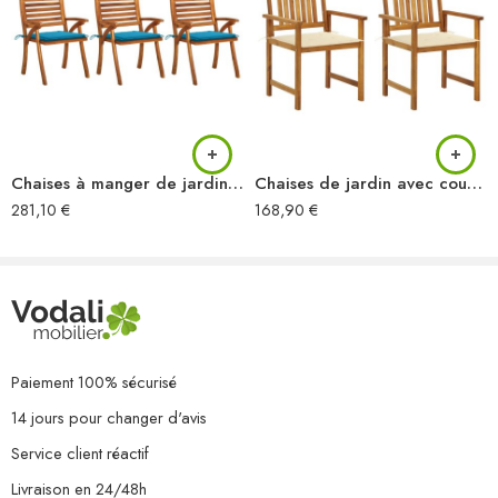
Empilable
Résistance aux intempéries et à la rouille
L’assemblage est requis
La livraison contient :
8 x chaise
8 x coussin
Chaises à manger de jardin avec coussins lot de 3 Acacia massif
Chaises de jardin avec coussins lot de 2 Bois d’acacia massif
281,10
€
168,90
€
Paiement 100% sécurisé
14 jours pour changer d'avis
Service client réactif
Livraison en 24/48h