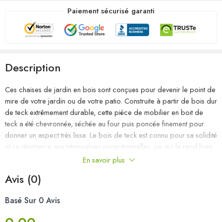
Paiement sécurisé garanti
Description
Ces chaises de jardin en bois sont conçues pour devenir le point de
mire de votre jardin ou de votre patio. Construite à partir de bois dur
de teck extrêmement durable, cette pièce de mobilier en boit de
teck a été chevronnée, séchée au four puis poncée finement pour
donner un aspect très lisse. Le bois de teck est connu pour sa solidité
et sa résistance aux intempéries exceptionnelles, ce qui le rend bien
plus adapté aux meubles de jardin que tout autre type de bois. Le
En savoir plus
bois de teck est le choix parfait si vous souhaitez acheter un meuble
Avis (0)
de jardin durable. Le cadre en acier inoxydable de haute qualité les
rend également très durables, résistantes à la rouille et robustes. Le
Basé Sur 0 Avis
coussin inclus est plus qu’un supplément pratique ; il a une fonction
décorative aussi. Asseyez-vous pour un délicieux dîner en plein air