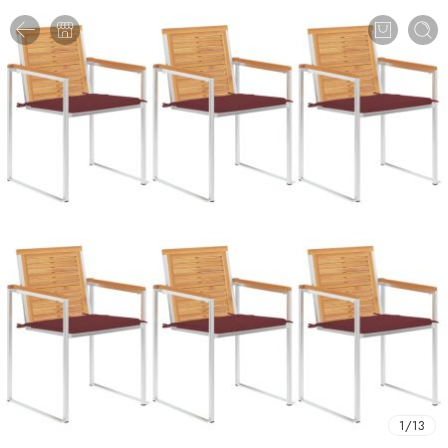
1
/
13