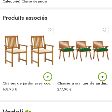
Matériau : bois dur de teck finement poncé avec finition à base
Catégorie:
Chaise de jardin
d’eau
Dimensions (dépliage) : 56 x 58 x 88 cm (l x P x H)
Produits associés
Dimensions (pliage) : 56 x 113 x 12 cm (l x P x H)
Largeur du siège : 46,5 cm
Profondeur du siège : 41,5 cm
Hauteur du siège à partir du sol : 46 cm
Pliable
Assemblage requis : Non
La livraison contient :
8 x chaise de jardin
Chaises de jardin avec coussins lot de 2 Bois d’acacia massif
Chaises à manger de jardin avec coussins lot de 3 Acacia massif
168,90
€
277,90
€