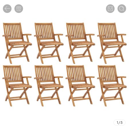
1
/
5