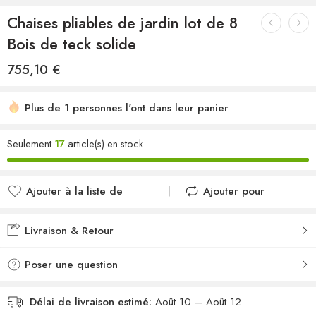
Chaises pliables de jardin lot de 8
Bois de teck solide
755,10
€
Plus de 1 personnes l'ont dans leur panier
Seulement
17
article(s) en stock.
Ajouter à la liste de
Ajouter pour
souhaits
comparer
Ajouté à la liste de
Ajouté au
Livraison & Retour
souhaits
comparateur
Poser une question
Délai de livraison estimé:
Août 10 – Août 12