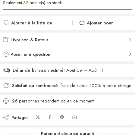
Seulement
32
article(s) en stock.
Ajouter à la liste de
Ajouter pour
souhaits
comparer
Ajouté à la liste de
Ajouté au
Livraison & Retour
souhaits
comparateur
Poser une question
Délai de livraison estimé:
Août 09 – Août 11
Satisfait ou remboursé
: frais de retour 100% à notre charge
26
personnes regardent ça en ce moment
Partager
Paiement sécurisé garanti