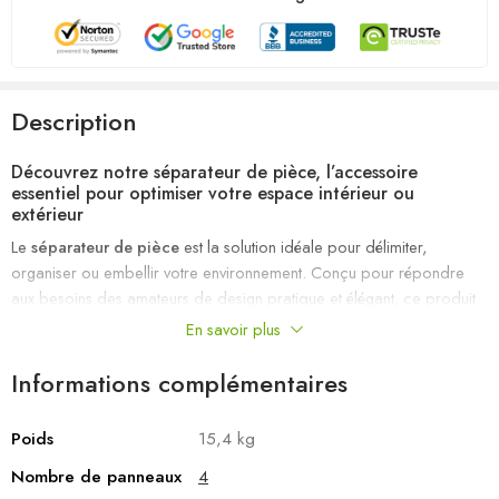
Description
Découvrez notre séparateur de pièce, l’accessoire
essentiel pour optimiser votre espace intérieur ou
extérieur
Le
séparateur de pièce
est la solution idéale pour délimiter,
organiser ou embellir votre environnement. Conçu pour répondre
aux besoins des amateurs de design pratique et élégant, ce produit
innovant vous permet de créer des zones privées ou de structurer
En savoir plus
votre espace avec style. Fabriqué à partir de matériaux de haute
qualité, il allie durabilité, esthétique et facilité d’utilisation, faisant de lui
Informations complémentaires
un choix incontournable pour transformer votre intérieur ou votre
extérieur.
Poids
15,4 kg
Les avantages exceptionnels du séparateur de
Nombre de panneaux
4
pièce