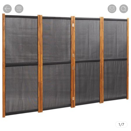
1
/
7