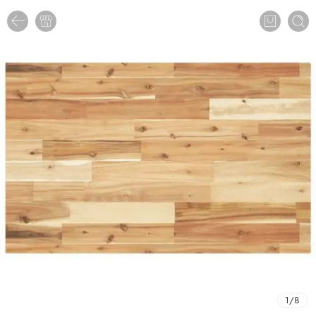
1
/
8