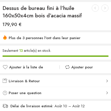
Dessus de bureau fini à l’huile
160x50x4cm bois d’acacia massif
179,90
€
Plus de 3 personnes l'ont dans leur panier
Seulement
13
article(s) en stock.
Ajouter à la liste de
Ajouter pour
souhaits
comparer
Ajouté à la liste de
Ajouté au
Livraison & Retour
souhaits
comparateur
Poser une question
Délai de livraison estimé:
Août 10 – Août 12