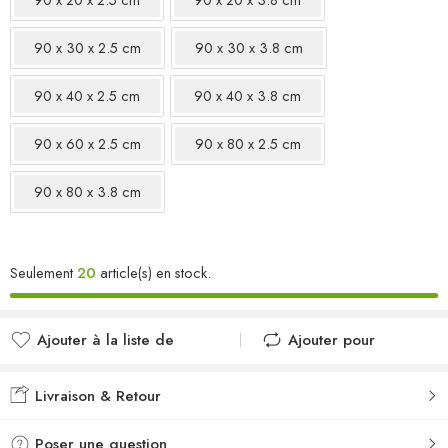
90 x 30 x 2.5 cm
90 x 30 x 3.8 cm
90 x 40 x 2.5 cm
90 x 40 x 3.8 cm
90 x 60 x 2.5 cm
90 x 80 x 2.5 cm
90 x 80 x 3.8 cm
Seulement
20
article(s) en stock.
Ajouter à la liste de
Ajouter pour
souhaits
comparer
Ajouté à la liste de
Ajouté au
Livraison & Retour
souhaits
comparateur
Poser une question