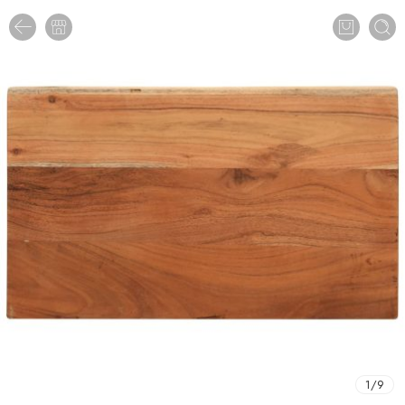
1
/
9