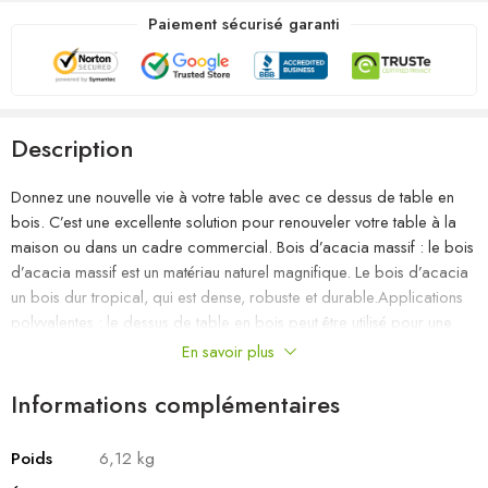
Paiement sécurisé garanti
Description
Donnez une nouvelle vie à votre table avec ce dessus de table en
bois. C’est une excellente solution pour renouveler votre table à la
maison ou dans un cadre commercial. Bois d’acacia massif : le bois
d’acacia massif est un matériau naturel magnifique. Le bois d’acacia
un bois dur tropical, qui est dense, robuste et durable.Applications
polyvalentes : le dessus de table en bois peut être utilisé pour une
table de bar, une table d’appoint ou même quelque chose de votre
En savoir plus
propre création. Vous pouvez combiner ce dessus de table de
remplacement avec n’importe quel style de pieds.Design rustique :
Informations complémentaires
avec un look simple et épuré, le dessus du meuble en bois ajoutera
un charme rustique à vos salles à manger.Surface facile à nettoyer :
Poids
6,12 kg
le plateau lisse est facile à nettoyer avec un chiffon humide. Bon à