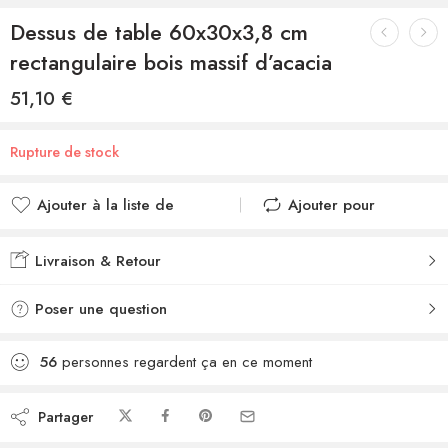
Dessus de table 60x30x3,8 cm
rectangulaire bois massif d’acacia
51,10
€
Rupture de stock
Ajouter à la liste de
Ajouter pour
souhaits
comparer
Ajouté à la liste de
Ajouté au
Livraison & Retour
souhaits
comparateur
Poser une question
56
personnes regardent ça en ce moment
Partager