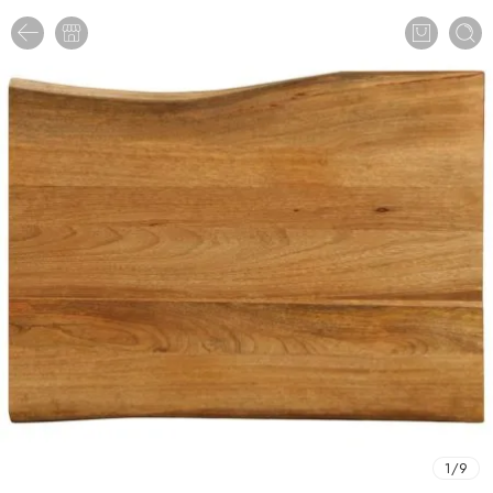
1
/
9