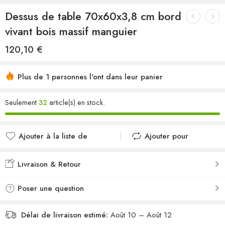
Dessus de table 70x60x3,8 cm bord
vivant bois massif manguier
120,10
€
Plus de 1 personnes l'ont dans leur panier
Seulement
32
article(s) en stock.
Ajouter à la liste de
Ajouter pour
souhaits
comparer
Ajouté à la liste de
Ajouté au
Livraison & Retour
souhaits
comparateur
Poser une question
Délai de livraison estimé:
Août 10 – Août 12