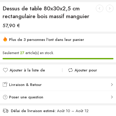
Dessus de table 80x30x2,5 cm
rectangulaire bois massif manguier
57,90
€
Plus de 3 personnes l'ont dans leur panier
Seulement
27
article(s) en stock.
Ajouter à la liste de
Ajouter pour
souhaits
comparer
Ajouté à la liste de
Ajouté au
Livraison & Retour
souhaits
comparateur
Poser une question
Délai de livraison estimé:
Août 10 – Août 12