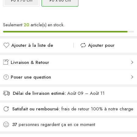
Seulement
20
article(s) en stock.
Ajouter à la liste de
Ajouter pour
souhaits
comparer
Ajouté à la liste de
Ajouté au
Livraison & Retour
souhaits
comparateur
Poser une question
Délai de livraison estimé:
Août 09 – Août 11
Satisfait ou remboursé
: frais de retour 100% à notre charge
37
personnes regardent ça en ce moment