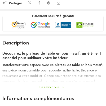
Partager
Paiement sécurisé garanti
Description
Découvrez le plateau de table en bois massif, un élément
essentiel pour sublimer votre intérieur
Transformez votre espace avec ce
plateau de table
en bois massif,
une pièce incontournable pour apporter authenticité, élégance et
robustesse à votre mobilier. Conçu pour répondre aux attentes des
amateurs de design naturel, ce plateau en bois d’acacia massif
incarne la durabilité et le charme intemporel. Que ce soit pour
En savoir plus
renouveler une table existante ou créer une pièce unique, ce
plateau
Informations complémentaires
de table
en bois naturel devient rapidement un choix irrésistible pour
une décoration chaleureuse et sophistiquée.