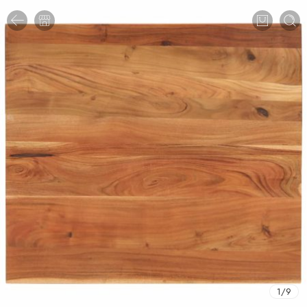
1
/
9