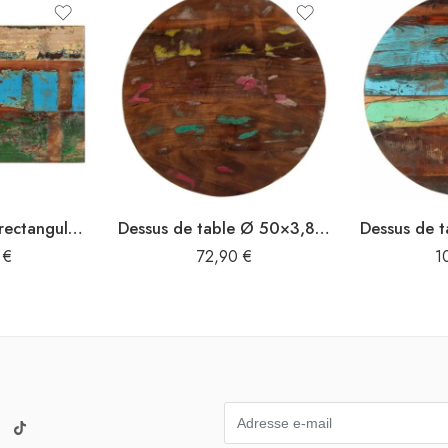
Dessus de table rectangulaire 60×90 cm 25-27 mm Bois récupéré
Dessus de table Ø 50×3,8 cm rond bois massif de récupération
0
€
72,90
€
1