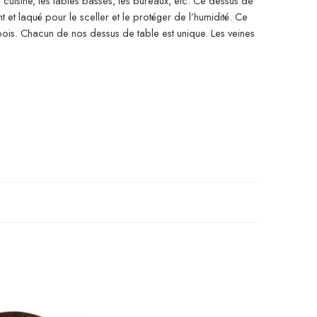
 cuisine, les tables basses, les bureaux, etc. Ce dessus de
t et laqué pour le sceller et le protéger de l’humidité. Ce
bois. Chacun de nos dessus de table est unique. Les veines