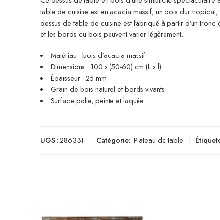
Ce dessus de table en bois d’une simplicité spectaculaire a
table de cuisine est en acacia massif, un bois dur tropical, 
dessus de table de cuisine est fabriqué à partir d’un tron
et les bords du bois peuvent varier légèrement.
Matériau : bois d’acacia massif
Dimensions : 100 x (50-60) cm (L x l)
Épaisseur : 25 mm
Grain de bois naturel et bords vivants
Surface polie, peinte et laquée
UGS :
286331
Catégorie:
Plateau de table
Étiquete