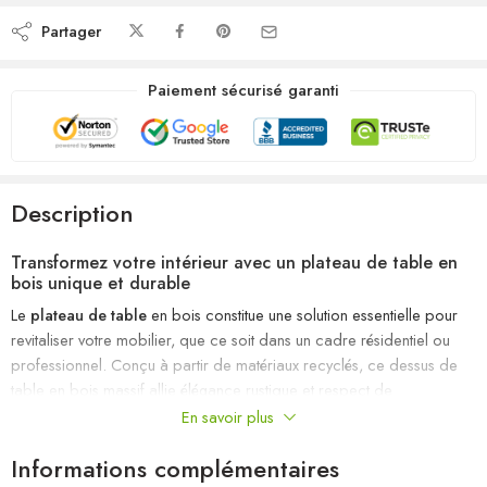
Partager
Paiement sécurisé garanti
Description
Transformez votre intérieur avec un plateau de table en
bois unique et durable
Le
plateau de table
en bois constitue une solution essentielle pour
revitaliser votre mobilier, que ce soit dans un cadre résidentiel ou
professionnel. Conçu à partir de matériaux recyclés, ce dessus de
table en bois massif allie élégance rustique et respect de
l’environnement, offrant une touche d’authenticité à votre espace. Sa
En savoir plus
fabrication artisanale garantit que chaque pièce est véritablement
Informations complémentaires
unique, avec des variations naturelles de couleurs et de grains,