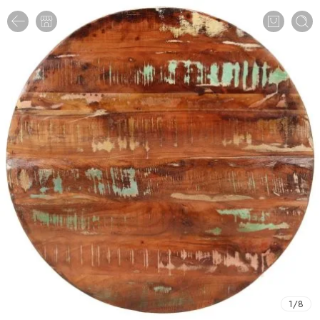
1
/
8