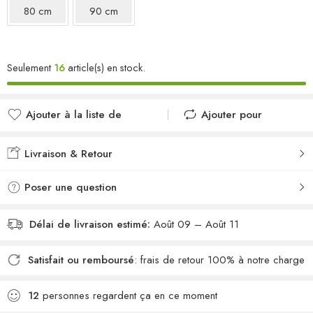
80 cm
90 cm
Seulement
16
article(s) en stock.
Ajouter à la liste de
Ajouter pour
souhaits
comparer
Ajouté à la liste de
Ajouté au
Livraison & Retour
souhaits
comparateur
Poser une question
Délai de livraison estimé:
Août 09 – Août 11
Satisfait ou remboursé
: frais de retour 100% à notre charge
12
personnes regardent ça en ce moment