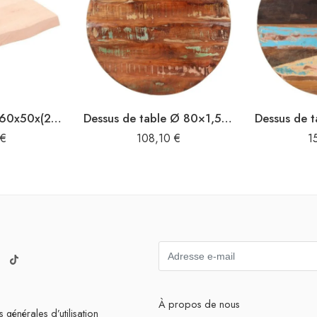
Dessus de table 60x50x(2-6) cm bois de chêne massif non traité
Dessus de table Ø 80×1,5 cm rond bois massif de récupération
€
108,10
€
1
À propos de nous
 générales d’utilisation