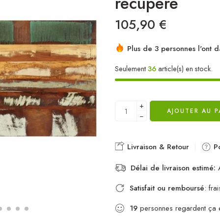
récupéré
105,90
€
Plus de 3 personnes l'ont d
Seulement
36
article(s) en stock.
+
AJOUTER AU P
−
Livraison & Retour
Po
Délai de livraison estimé:
A
Satisfait ou remboursé
: fr
19
personnes regardent ça 