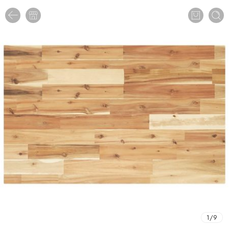
1
/
9