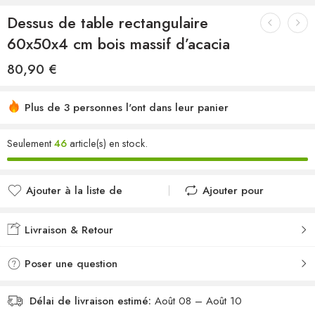
Dessus de table rectangulaire
60x50x4 cm bois massif d’acacia
80,90
€
Plus de 3 personnes l'ont dans leur panier
Seulement
46
article(s) en stock.
Ajouter à la liste de
Ajouter pour
souhaits
comparer
Ajouté à la liste de
Ajouté au
Livraison & Retour
souhaits
comparateur
Poser une question
Délai de livraison estimé:
Août 08 – Août 10