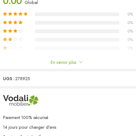
0.00
Global
salle à manger et 4 chaises pliables.
0%
Matériau : bois d’acacia massif avec un lavis gris
Dimensions de la table : 80 x 80 x 74 cm (L x I x H)
0%
Dimensions de la chaise (avec accoudoirs) : 54 x 61 x 88 cm (l x
0%
P x H)
0%
Les chaises sont pliables pour un rangement et un transport
0%
faciles
La livraison comprend 1 table et 4 chaises pliables
En savoir plus
Commentaires
UGS :
278925
Il n'y a pas encore de critiques.
Paiement 100% sécurisé
14 jours pour changer d'avis