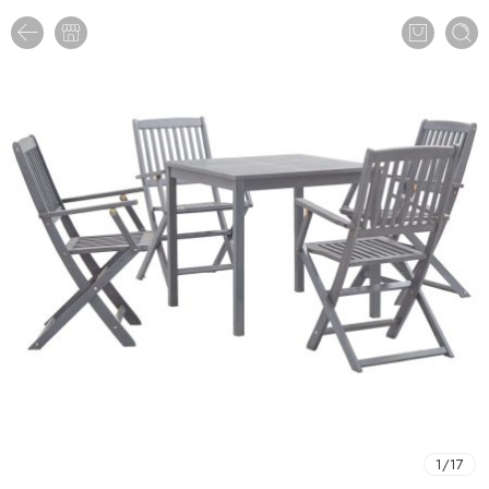
1
/
17