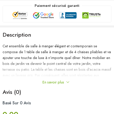
Paiement sécurisé garanti
Description
Cet ensemble de salle à manger élégant et contemporain se
compose de 1 table de salle à manger et de 4 chaises pliables et va
ajouter une touche de luxe à n’importe quel dîner. Notre mobilier en
bois de jardin va devenir le point central de votre jardin, votre
terrasse ou patio. La table et les chaises sont en bois d’acacia massif
avec un lavage gris. Par conséquent, elles sont résistantes aux
intempéries, durables et faciles à nettoyer avec un chiffon humide. En
En savoir plus
raison de la structure en bois robuste, cet ensemble est très stable et
Avis (0)
sûr. Il vous procurera confort et grande commodité pour passer du
temps avec votre famille et vos amis. De plus, les chaises peuvent
Basé Sur 0 Avis
être facilement repliées pour un rangement et un transport faciles
lorsqu’elles ne sont pas utilisées. La livraison comprend 1 table de