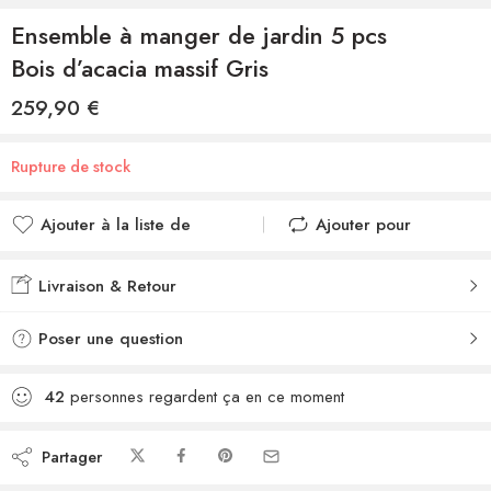
Ensemble à manger de jardin 5 pcs
Bois d’acacia massif Gris
259,90
€
Rupture de stock
Ajouter à la liste de
Ajouter pour
souhaits
comparer
Ajouté à la liste de
Ajouté au
Livraison & Retour
souhaits
comparateur
Poser une question
42
personnes regardent ça en ce moment
Partager