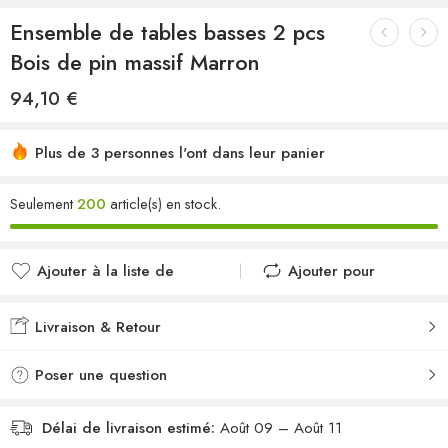
Ensemble de tables basses 2 pcs
Bois de pin massif Marron
94,10
€
Plus de 3 personnes l'ont dans leur panier
Seulement
200
article(s) en stock.
Ajouter à la liste de
Ajouter pour
souhaits
comparer
Ajouté à la liste de
Ajouté au
Livraison & Retour
souhaits
comparateur
Poser une question
Délai de livraison estimé:
Août 09 – Août 11