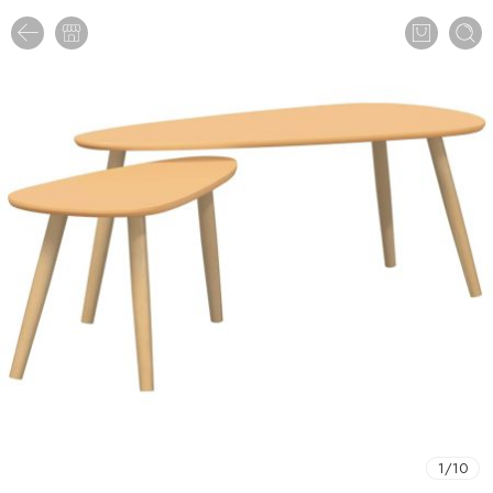
1
/
10