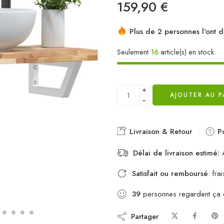
159,90
€
Plus de 2 personnes l'ont d
Seulement
16
article(s) en stock.
+
AJOUTER AU P
−
Livraison & Retour
Po
Délai de livraison estimé:
A
Satisfait ou remboursé
: fr
39
personnes regardent ça
Partager