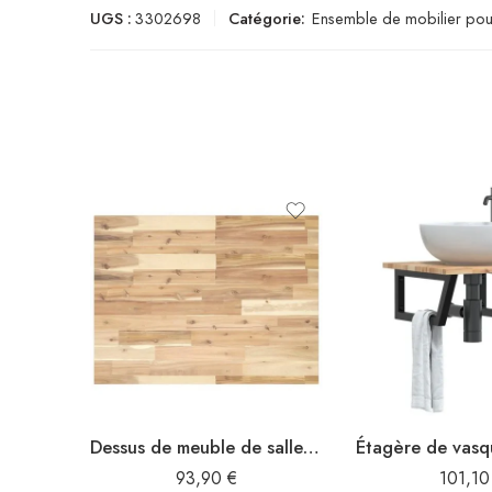
UGS :
3302698
Catégorie:
Ensemble de mobilier pour
Dessus de meuble de salle de bain non traité bois d’acacia
93,90
€
101,1