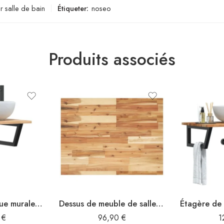
 salle de bain
Étiqueter:
noseo
Produits associés
Étagère de vasque murale acier et bois massif d’acacia
Dessus de meuble de salle de bain finition à l’huile 100x60x2cm
0
€
96,90
€
1