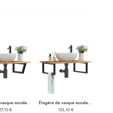
Étagère de vasque murale acier et bois massif d’acacia
Étagère de vasque murale acier et bois massif d’acacia
27,10
€
153,10
€