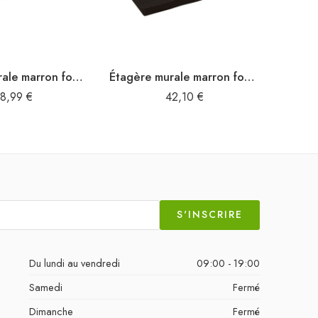
Étagère murale marron foncé bois chêne massif traité
Étagère murale marron foncé 40x30x2 cm bois chêne massif traité
8,99
€
42,10
€
S'INSCRIRE
Du lundi au vendredi
09:00 - 19:00
Samedi
Fermé
Dimanche
Fermé