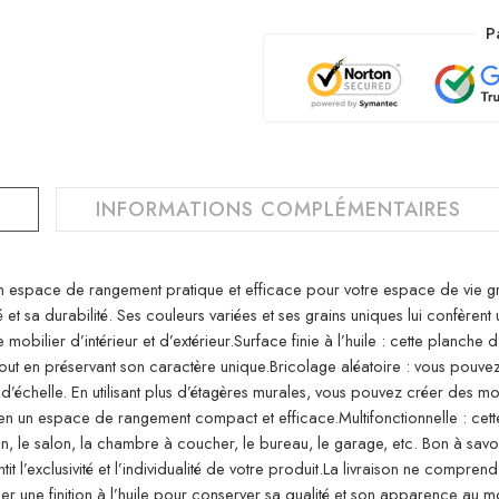
P
INFORMATIONS COMPLÉMENTAIRES
 espace de rangement pratique et efficace pour votre espace de vie grâc
 et sa durabilité. Ses couleurs variées et ses grains uniques lui confèrent 
 mobilier d’intérieur et d’extérieur.Surface finie à l’huile : cette planche 
u, tout en préservant son caractère unique.Bricolage aléatoire : vous pouv
échelle. En utilisant plus d’étagères murales, vous pouvez créer des mot
nt en un espace de rangement compact et efficace.Multifonctionnelle : cett
bain, le salon, la chambre à coucher, le bureau, le garage, etc. Bon à sav
ntit l’exclusivité et l’individualité de votre produit.La livraison ne compre
er une finition à l’huile pour conserver sa qualité et son apparence au m