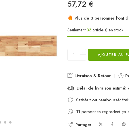
57,72
€
Plus de 3 personnes l'ont d
Seulement
33
article(s) en stock.
+
AJOUTER AU P
−
Livraison & Retour
Po
Délai de livraison estimé:
A
Satisfait ou remboursé
: fr
11
personnes regardent ça 
Partager