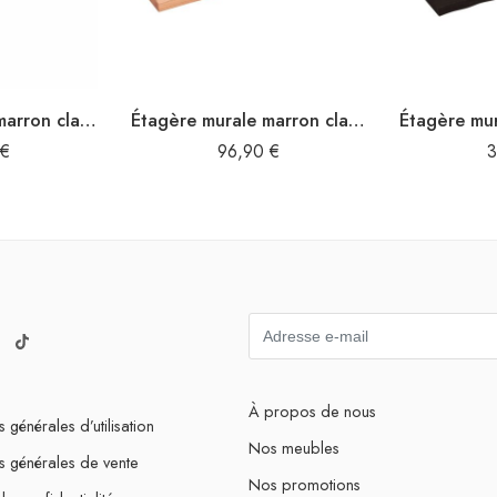
Étagère murale marron clair 80x30x2 cm bois chêne massif traité
Étagère murale marron clair bois chêne massif traité
€
96,90
€
3
À propos de nous
 générales d’utilisation
Nos meubles
s générales de vente
Nos promotions