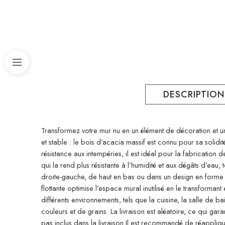
DESCRIPTION
Transformez votre mur nu en un élément de décoration et un
et stable : le bois d’acacia massif est connu pour sa solidité
résistance aux intempéries, il est idéal pour la fabrication de
qui la rend plus résistante à l’humidité et aux dégâts d’ea
droite-gauche, de haut en bas ou dans un design en forme d’
flottante optimise l’espace mural inutilisé en le transforma
différents environnements, tels que la cuisine, la salle de 
couleurs et de grains. La livraison est aléatoire, ce qui gara
pas inclus dans la livraison.Il est recommandé de réappliqu