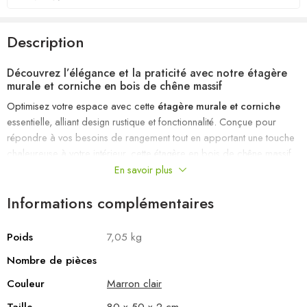
Description
Découvrez l’élégance et la praticité avec notre étagère
murale et corniche en bois de chêne massif
Optimisez votre espace avec cette
étagère murale et corniche
essentielle, alliant design rustique et fonctionnalité. Conçue pour
répondre à vos besoins de rangement tout en apportant une touche
chaleureuse à votre intérieur, cette étagère en bois de chêne massif
est un choix irrésistible pour une décoration authentique et durable.
En savoir plus
Sa construction robuste et ses finitions soignées en font un élément de
Informations complémentaires
décoration unique, parfait pour sublimer votre maison ou votre
bureau.
Poids
7,05 kg
Les avantages de cette étagère murale et
corniche
Nombre de pièces
Esthétique naturelle et élégante :
Fabriquée en bois de chêne
Couleur
Marron clair
massif, cette étagère offre un grain dense et une couleur marron clair
Taille
80 x 50 x 2 cm