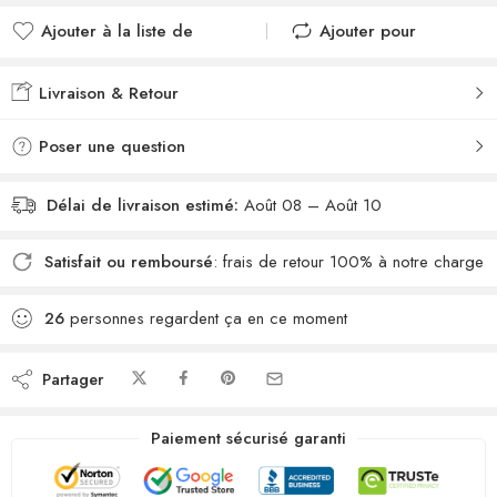
Ajouter à la liste de
Ajouter pour
souhaits
comparer
Ajouté à la liste de
Ajouté au
Livraison & Retour
souhaits
comparateur
Poser une question
Délai de livraison estimé:
Août 08 – Août 10
Satisfait ou remboursé
: frais de retour 100% à notre charge
26
personnes regardent ça en ce moment
Partager
Paiement sécurisé garanti