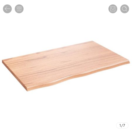
1
/
7