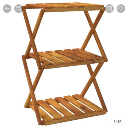
1
/
12