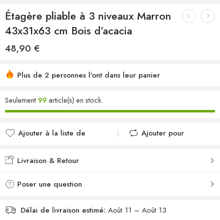
Étagère pliable à 3 niveaux Marron
43x31x63 cm Bois d’acacia
48,90
€
Plus de 2 personnes l'ont dans leur panier
Seulement
99
article(s) en stock.
Ajouter à la liste de
Ajouter pour
souhaits
comparer
Ajouté à la liste de
Ajouté au
Livraison & Retour
souhaits
comparateur
Poser une question
Délai de livraison estimé:
Août 11 – Août 13