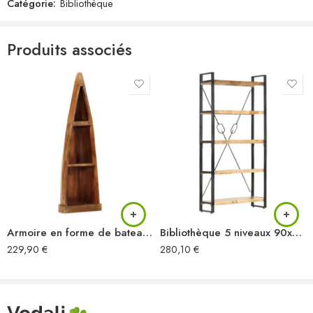
meubles de
basculer
Catégorie:
Bibliothèque
Produits associés
Armoire en forme de bateau bois massif de récupération
Bibliothèque 5 niveaux 90x30x180 cm Bois solide de manguier
229,90
€
280,10
€