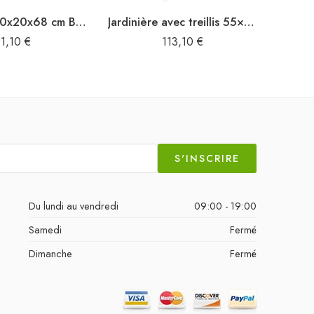
Jardinière 90x20x68 cm Bois de manguier brut
Jardinière avec treillis 55×29,5×132 cm bois massif d’acacia
91,10
€
113,10
€
S'INSCRIRE
Du lundi au vendredi
09:00 - 19:00
Samedi
Fermé
Dimanche
Fermé