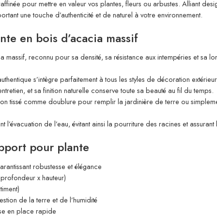
affinée pour mettre en valeur vos plantes, fleurs ou arbustes. Alliant desig
portant une touche d’authenticité et de naturel à votre environnement.
nte en bois d’acacia massif
massif, reconnu pour sa densité, sa résistance aux intempéries et sa long
authentique s’intègre parfaitement à tous les styles de décoration extérie
retien, et sa finition naturelle conserve toute sa beauté au fil du temps.
non tissé comme doublure pour remplir la jardinière de terre ou simplem
tent l’évacuation de l’eau, évitant ainsi la pourriture des racines et assurant
pport pour plante
garantissant robustesse et élégance
 profondeur x hauteur)
iment)
stion de la terre et de l’humidité
ise en place rapide