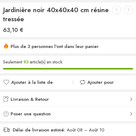
Jardinière noir 40x40x40 cm résine
tressée
63,10
€
Plus de 3 personnes l'ont dans leur panier
Seulement
93
article(s) en stock.
Ajouter à la liste de
Ajouter pour
souhaits
comparer
Ajouté à la liste de
Ajouté au
Livraison & Retour
souhaits
comparateur
Poser une question
Délai de livraison estimé:
Août 08 – Août 10