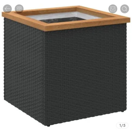
1
/
5