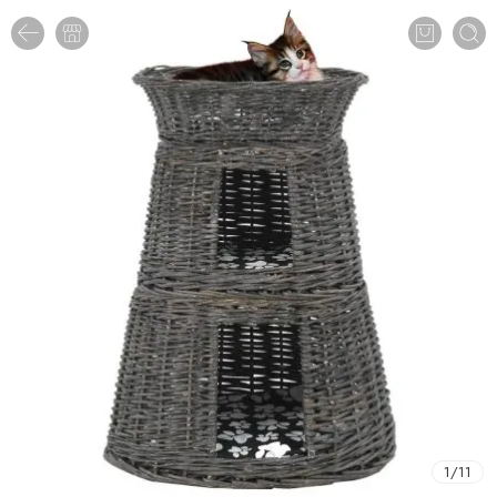
1
/
11