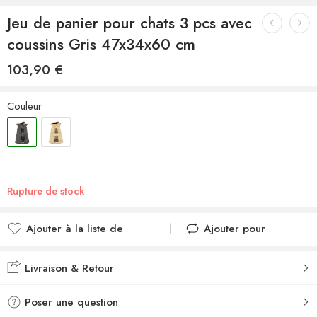
Jeu de panier pour chats 3 pcs avec
coussins Gris 47x34x60 cm
103,90
€
Couleur
Rupture de stock
Ajouter à la liste de
Ajouter pour
souhaits
comparer
Ajouté à la liste de
Ajouté au
Livraison & Retour
souhaits
comparateur
Poser une question