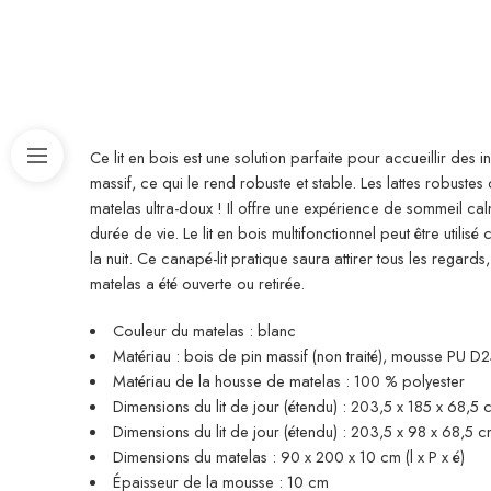
Ce lit en bois est une solution parfaite pour accueillir des 
massif, ce qui le rend robuste et stable. Les lattes robustes
matelas ultra-doux ! Il offre une expérience de sommeil c
durée de vie. Le lit en bois multifonctionnel peut être util
la nuit. Ce canapé-lit pratique saura attirer tous les rega
matelas a été ouverte ou retirée.
Couleur du matelas : blanc
Matériau : bois de pin massif (non traité), mousse PU D
Matériau de la housse de matelas : 100 % polyester
Dimensions du lit de jour (étendu) : 203,5 x 185 x 68,5 c
Dimensions du lit de jour (étendu) : 203,5 x 98 x 68,5 cm
Dimensions du matelas : 90 x 200 x 10 cm (l x P x é)
Épaisseur de la mousse : 10 cm