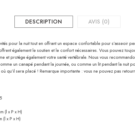
DESCRIPTION
AVIS (0)
invités pour la nuit tout en offrant un espace confortable pour s’asseoir pe
 offrent également le soutien et le confort nécessaires. Vous pouvez toujo
alme et protège également votre santé vertébrale. Nous vous recommando
isé comme un canapé pendant la journée, ou comme un lit pendant la nuit pou
rds, où qu’il sera placé ! Remarque importante : vous ne pouvez pas retou
25
m (l x P x H)
 (l x P x H)