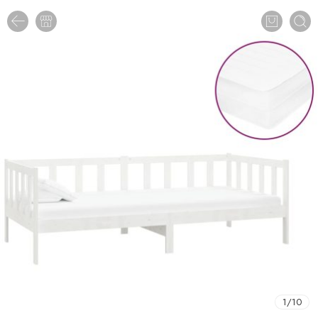
1
/
10