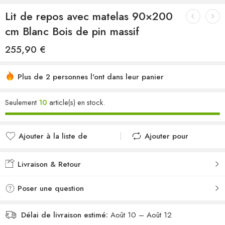
Lit de repos avec matelas 90×200
cm Blanc Bois de pin massif
255,90
€
Plus de 2 personnes l'ont dans leur panier
Seulement
10
article(s) en stock.
Ajouter à la liste de
Ajouter pour
souhaits
comparer
Ajouté à la liste de
Ajouté au
Livraison & Retour
souhaits
comparateur
Poser une question
Délai de livraison estimé:
Août 10 – Août 12