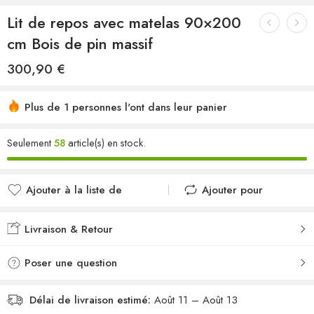
Lit de repos avec matelas 90×200
cm Bois de pin massif
300,90
€
Plus de 1 personnes l'ont dans leur panier
Seulement
58
article(s) en stock.
Ajouter à la liste de
Ajouter pour
souhaits
comparer
Ajouté à la liste de
Ajouté au
Livraison & Retour
souhaits
comparateur
Poser une question
Délai de livraison estimé:
Août 11 – Août 13