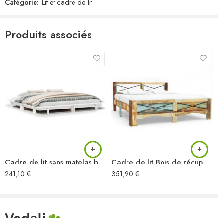
Avec dureté H2
Catégorie:
Lit et cadre de lit
Avec housses lavables
Avec fermeture à glissière à 4 côtés
Produits associés
L’assemblage est requis
La livraison contient :
1 x lit de repos
1 x matelas
Cadre de lit sans matelas blanc 160×200 cm bois de pin massif
Cadre de lit Bois de récupération massif 140 x 200 cm
241,10
€
351,90
€