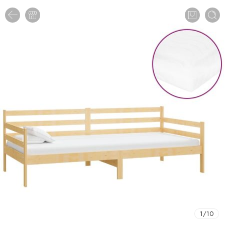
1
/
10