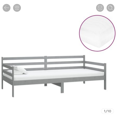
1
/
10