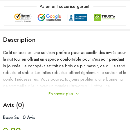
Paiement sécurisé garanti
Description
Ce lit en bois est une solution parfaite pour accueillir des invités pour
la nuit tout en offrant un espace confortable pour s’asseoir pendant
la journée. Le canapé-lit est fait de bois de pin massif, ce qui le rend
robuste et stable. Les lattes robustes offrent également le soutien et le
confort nécessaires. Vous pouvez toujours profiter d’une bonne nuit
de sommeil sur le lit avec un matelas ultra-doux ! Il offre une
expérience de sommeil calme et protège également votre santé
En savoir plus
vertébrale. Nous vous recommandons d’aérer régulièrement le
Avis (0)
matelas pour prolonger sa durée de vie. Le lit en bois
multifonctionnel peut être utilisé comme un canapé pendant la
Basé Sur 0 Avis
journée, ou comme un lit pendant la nuit pour offrir une solution
rapide pour accueillir des invités pour la nuit. Ce canapé-lit pratique