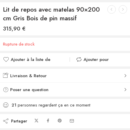
Lit de repos avec matelas 90×200
cm Gris Bois de pin massif
315,90
€
Rupture de stock
Ajouter à la liste de
Ajouter pour
souhaits
comparer
Ajouté à la liste de
Ajouté au
Livraison & Retour
souhaits
comparateur
Poser une question
21
personnes regardent ça en ce moment
Partager