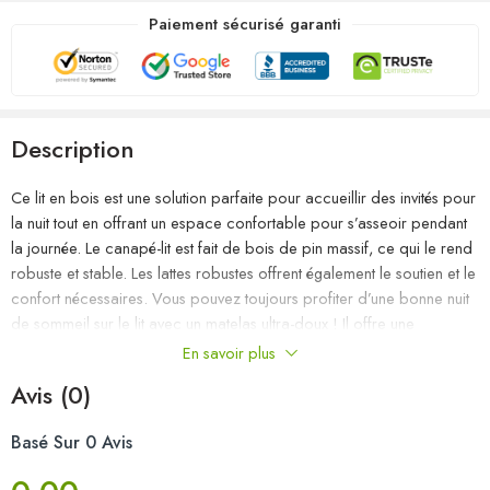
Paiement sécurisé garanti
Description
Ce lit en bois est une solution parfaite pour accueillir des invités pour
la nuit tout en offrant un espace confortable pour s’asseoir pendant
la journée. Le canapé-lit est fait de bois de pin massif, ce qui le rend
robuste et stable. Les lattes robustes offrent également le soutien et le
confort nécessaires. Vous pouvez toujours profiter d’une bonne nuit
de sommeil sur le lit avec un matelas ultra-doux ! Il offre une
expérience de sommeil calme et protège également votre santé
En savoir plus
vertébrale. Nous vous recommandons d’aérer régulièrement le
Avis (0)
matelas pour prolonger sa durée de vie. Le lit en bois
multifonctionnel peut être utilisé comme un canapé pendant la
Basé Sur 0 Avis
journée, ou comme un lit pendant la nuit pour offrir une solution
rapide pour accueillir des invités pour la nuit. Ce canapé-lit pratique