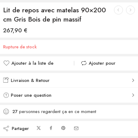
Lit de repos avec matelas 90×200
cm Gris Bois de pin massif
267,90
€
Rupture de stock
Ajouter à la liste de
Ajouter pour
souhaits
comparer
Ajouté à la liste de
Ajouté au
Livraison & Retour
souhaits
comparateur
Poser une question
27
personnes regardent ça en ce moment
Partager