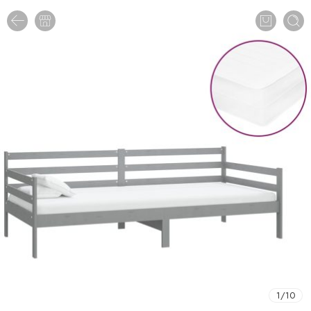
1
/
10