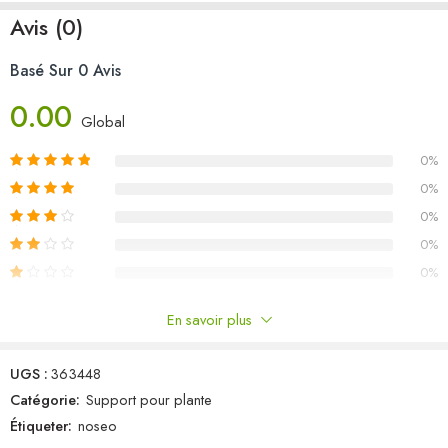
Matériau : bois d’acacia massif avec finition à l’huile
Avis (0)
Dimensions : 160 x 60 x 44 cm (L x l x H)
Dimensions du pied : 5,5 x 5,5 cm (L x l)
Basé Sur 0 Avis
Design distinctif empilable
Sans fond
0.00
Global
0%
0%
0%
0%
0%
En savoir plus
Commentaires
UGS :
363448
Il n'y a pas encore de critiques.
Catégorie:
Support pour plante
Étiqueter:
noseo