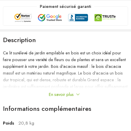
Paiement sécurisé garanti
Description
Ce lit surélevé de jardin empilable en bois est un choix idéal pour
faire pousser une variété de fleurs ou de plantes et sera un excellent
supplément à votre jardin. Bois d’acacia massif : le bois d’acacia
massif est un matériau naturel magnifique. Le bois d’acacia un bois
dur tropical, qui est dense, robuste et durable.Grand espace : la
jardinière est suffisamment profonde et large pour offrir suffisamment
d’espace pour vos plantes, légumes, herbes et fleurs.Design
En savoir plus
empilable : avec son design empilable distinctif, elle vous offre
différents choix pour créer différentes configurations de
Informations complémentaires
jardinières.Fond ouvert : le fond ouvert assure un bon drainage de
l’eau et une bonne respiration des plantes.
Poids
20,8 kg