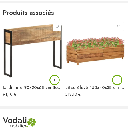
Produits associés
Jardinière 90x20x68 cm Bois de manguier brut
Lit surélevé 150x40x38 cm bois de teck recyclé et acier
91,10
€
218,10
€