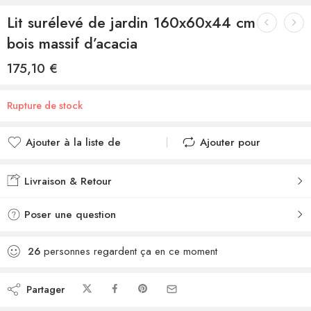
Lit surélevé de jardin 160x60x44 cm
bois massif d’acacia
175,10
€
Rupture de stock
Ajouter à la liste de
Ajouter pour
souhaits
comparer
Ajouté à la liste de
Ajouté au
Livraison & Retour
souhaits
comparateur
Poser une question
26
personnes regardent ça en ce moment
Partager